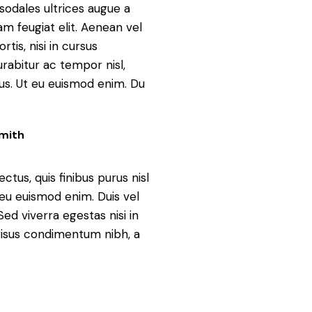
sodales ultrices augue a
m feugiat elit.
Aenean vel
tis, nisi in cursus
Curabitur ac tempor nisl,
us. Ut eu euismod enim. Du
Smith
ectus, quis finibus purus nisl
 eu euismod enim. Duis vel
ed viverra egestas nisi in
 risus condimentum nibh, a