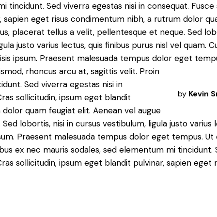
 tincidunt. Sed viverra egestas nisi in consequat. Fusce 
r, sapien eget risus condimentum nibh, a rutrum dolor qua
, placerat tellus a velit, pellentesque et neque. Sed lobor
gula justo varius lectus, quis finibus purus nisl vel quam. 
cilisis ipsum. Praesent malesuada tempus dolor eget temp
ismod, rhoncus arcu at, sagittis velit.
Proin
dunt. Sed viverra egestas nisi in
by
Kevin 
as sollicitudin, ipsum eget blandit
 dolor quam feugiat elit. Aenean vel augue
ed lobortis, nisi in cursus vestibulum, ligula justo varius l
s ipsum. Praesent malesuada tempus dolor eget tempus. Ut
cibus ex nec mauris sodales, sed elementum mi tincidunt. S
as sollicitudin, ipsum eget blandit pulvinar, sapien eget